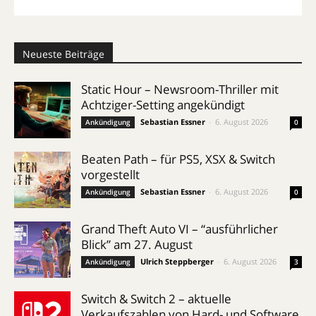
Neueste Beiträge
Static Hour – Newsroom-Thriller mit
Achtziger-Setting angekündigt
Sebastian Essner
-
6. August 2026
Ankündigung
0
Beaten Path – für PS5, XSX & Switch
vorgestellt
Sebastian Essner
-
6. August 2026
Ankündigung
0
Grand Theft Auto VI – “ausführlicher
Blick” am 27. August
Ulrich Steppberger
-
6. August 2026
Ankündigung
3
Switch & Switch 2 – aktuelle
Verkaufszahlen von Hard- und Software