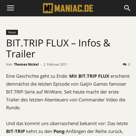
News
BIT.TRIP FLUX – Infos &
Trailer
Von
Thomas Nickel
-
2. Februar 2011
0
Eine Geschichte geht zu Ende:
Mit BIT.TRIP
FLUX
erscheint
demnächst die letzten Episode von Gaijin Games famoser
BIT.TRIP-Serie auf WiiWare. Seit heute macht der erste
Trailer des letzten Abenteuers von Commander Video die
Runde.
Und das kommt uns überraschend bekannt vor: Das letzte
BIT-TRIP
kehrt zu den
Pong
-Anfängen der Reihe zurück,