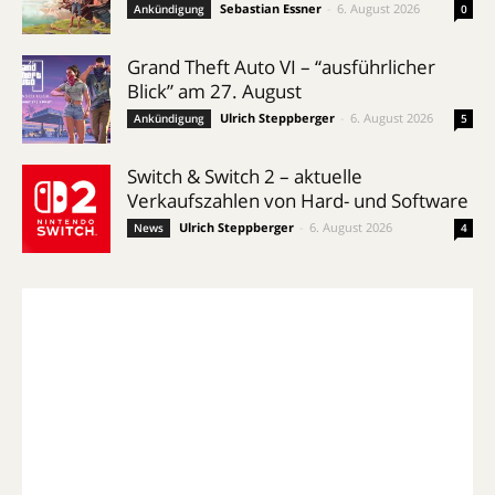
Sebastian Essner
-
6. August 2026
Ankündigung
0
Grand Theft Auto VI – “ausführlicher
Blick” am 27. August
Ulrich Steppberger
-
6. August 2026
Ankündigung
5
Switch & Switch 2 – aktuelle
Verkaufszahlen von Hard- und Software
Ulrich Steppberger
-
6. August 2026
News
4