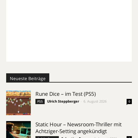
Neueste Beiträge
Rune Dice – im Test (PS5)
Ulrich Steppberger
-
6. August 2026
PS5
0
Static Hour – Newsroom-Thriller mit
Achtziger-Setting angekündigt