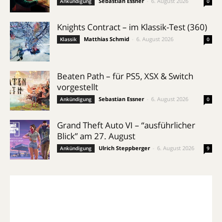
Sebastian Essner
-
6. August 2026
Ankündigung
0
Knights Contract – im Klassik-Test (360)
Matthias Schmid
-
6. August 2026
Klassik
0
Beaten Path – für PS5, XSX & Switch
vorgestellt
Sebastian Essner
-
6. August 2026
Ankündigung
0
Grand Theft Auto VI – “ausführlicher
Blick” am 27. August
Ulrich Steppberger
-
6. August 2026
Ankündigung
9