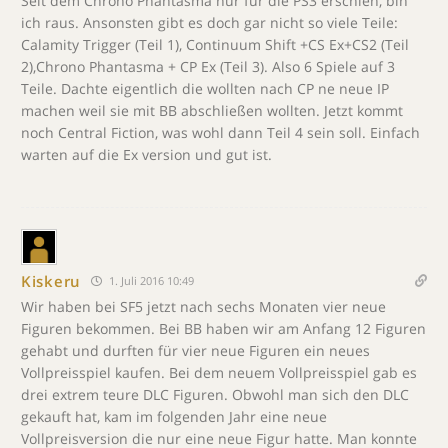
Seit dem Chrono Phantasma nur für die PS3 erschien, bin
ich raus. Ansonsten gibt es doch gar nicht so viele Teile:
Calamity Trigger (Teil 1), Continuum Shift +CS Ex+CS2 (Teil
2),Chrono Phantasma + CP Ex (Teil 3). Also 6 Spiele auf 3
Teile. Dachte eigentlich die wollten nach CP ne neue IP
machen weil sie mit BB abschließen wollten. Jetzt kommt
noch Central Fiction, was wohl dann Teil 4 sein soll. Einfach
warten auf die Ex version und gut ist.
Kiskeru
1. Juli 2016 10:49
Wir haben bei SF5 jetzt nach sechs Monaten vier neue
Figuren bekommen. Bei BB haben wir am Anfang 12 Figuren
gehabt und durften für vier neue Figuren ein neues
Vollpreisspiel kaufen. Bei dem neuem Vollpreisspiel gab es
drei extrem teure DLC Figuren. Obwohl man sich den DLC
gekauft hat, kam im folgenden Jahr eine neue
Vollpreisversion die nur eine neue Figur hatte. Man konnte