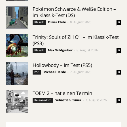
Pokémon Schwarze & Weiße Edition –
im Klassik-Test (DS)
Oliver Ehrle
-
8. August 2026
Klassik
0
Trinity: Souls of Zill O’ll – im Klassik-Test
(PS3)
Max Wildgruber
-
8. August 2026
Klassik
0
Hollowbody – im Test (PS5)
Michael Herde
-
7. August 2026
PS5
0
TOEM 2 – hat einen Termin
Sebastian Essner
-
7. August 2026
Release-Info
0