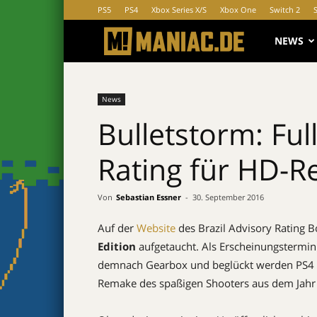
PS5
PS4
Xbox Series X/S
Xbox One
Switch 2
MANIAC.d
NEWS
News
Bulletstorm: Full
Rating für HD-R
Von
Sebastian Essner
-
30. September 2016
Auf der
Website
des Brazil Advisory Rating Bo
Edition
aufgetaucht. Als Erscheinungstermin 
demnach Gearbox und beglückt werden PS4 u
Remake des spaßigen Shooters aus dem Jahr