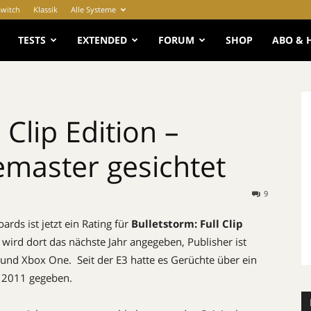
Switch
Klassik
Alle Systeme
e
TESTS
EXTENDED
FORUM
SHOP
ABO & 
 Clip Edition –
emaster gesichtet
9
ards ist jetzt ein Rating für
Bulletstorm: Full Clip
wird dort das nächste Jahr angegeben, Publisher ist
nd Xbox One. Seit der E3 hatte es Gerüchte über ein
 2011 gegeben.