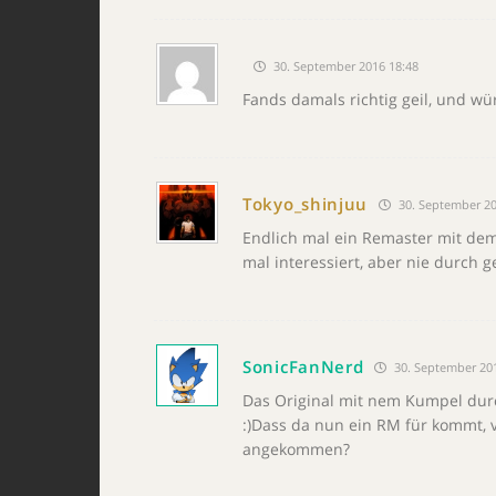
30. September 2016 18:48
Fands damals richtig geil, und wü
Tokyo_shinjuu
30. September 20
Endlich mal ein Remaster mit de
mal interessiert, aber nie durch 
SonicFanNerd
30. September 20
Das Original mit nem Kumpel durc
:)Dass da nun ein RM für kommt, v
angekommen?