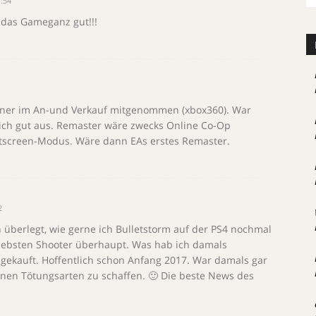
:54
 das Gameganz gut!!!
hner im An-und Verkauf mitgenommen (xbox360). War
ich gut aus. Remaster wäre zwecks Online Co-Op
plitscreen-Modus. Wäre dann EAs erstes Remaster.
2
überlegt, wie gerne ich Bulletstorm auf der PS4 nochmal
liebsten Shooter überhaupt. Was hab ich damals
 gekauft. Hoffentlich schon Anfang 2017. War damals gar
denen Tötungsarten zu schaffen. 🙂 Die beste News des