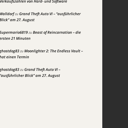
Verkaufszahlen von Hard- und Software
Walldorf
Grand Theft Auto VI – “ausführlicher
zu
Blick” am 27. August
Supermario6819
Beast of Reincarnation – die
zu
ersten 21 Minuten
ghostdog83
Moonlighter 2: The Endless Vault –
zu
hat einen Termin
ghostdog83
Grand Theft Auto VI –
zu
“ausführlicher Blick” am 27. August