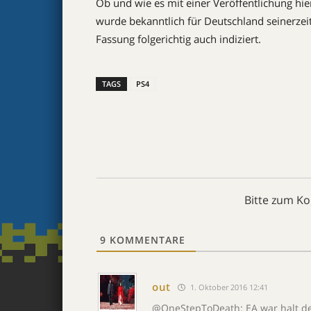
Ob und wie es mit einer Veröffentlichung hi
wurde bekanntlich für Deutschland seinerzeit
Fassung folgerichtig auch indiziert.
TAGS
PS4
Bitte zum K
9
KOMMENTARE
out
1. Oktober 2016 12:41
@OneStepToDeath: EA war halt der