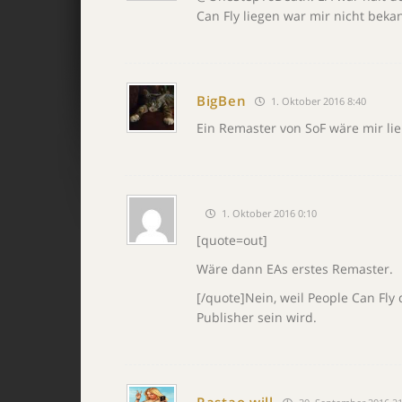
Can Fly liegen war mir nicht beka
BigBen
1. Oktober 2016 8:40
Ein Remaster von SoF wäre mir li
1. Oktober 2016 0:10
[quote=out]
Wäre dann EAs erstes Remaster.
[/quote]Nein, weil People Can Fly
Publisher sein wird.