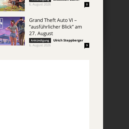
6. August 2026
0
Grand Theft Auto VI –
“ausführlicher Blick” am
27. August
Ulrich Steppberger
-
Ankündigung
6. August 2026
9