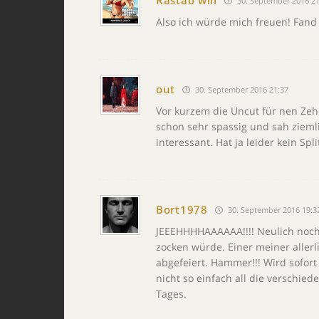
Rastao will
30. September 2016 21
Also ich würde mich freuen! Fand
out
30. September 2016 21:37
Vor kurzem die Uncut für nen Ze
schon sehr spassig und sah zieml
interessant. Hat ja leider kein S
Bort1978
30. September 2016 19:3
JEEEHHHHAAAAAA!!!! Neulich noch 
zocken würde. Einer meiner aller
abgefeiert. Hammer!!! Wird sofort
nicht so einfach all die verschie
Tages.