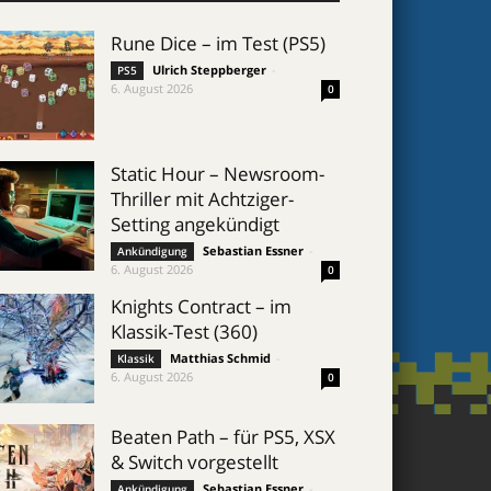
Rune Dice – im Test (PS5)
Ulrich Steppberger
-
PS5
6. August 2026
0
Static Hour – Newsroom-
Thriller mit Achtziger-
Setting angekündigt
Sebastian Essner
-
Ankündigung
6. August 2026
0
Knights Contract – im
Klassik-Test (360)
Matthias Schmid
-
Klassik
6. August 2026
0
Beaten Path – für PS5, XSX
& Switch vorgestellt
Sebastian Essner
-
Ankündigung