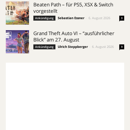
Beaten Path – für PS5, XSX & Switch
vorgestellt
Sebastian Essner
-
6. August 2026
Ankündigung
0
Grand Theft Auto VI – “ausführlicher
Blick” am 27. August
Ulrich Steppberger
-
6. August 2026
Ankündigung
9