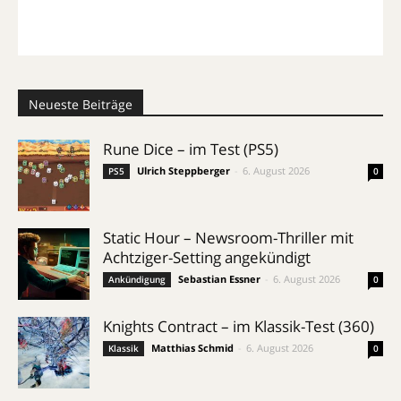
Neueste Beiträge
Rune Dice – im Test (PS5)
Ulrich Steppberger
-
6. August 2026
PS5
0
Static Hour – Newsroom-Thriller mit
Achtziger-Setting angekündigt
Sebastian Essner
-
6. August 2026
Ankündigung
0
Knights Contract – im Klassik-Test (360)
Matthias Schmid
-
6. August 2026
Klassik
0