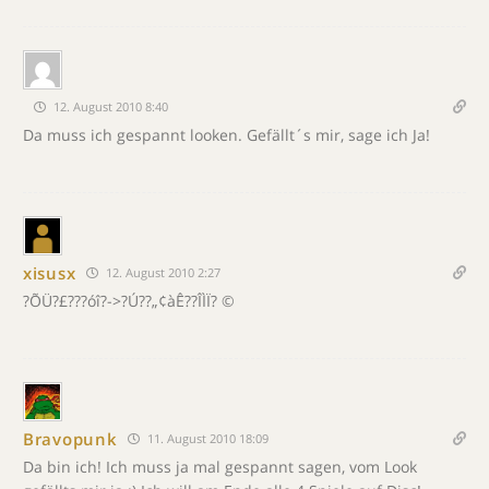
12. August 2010 8:40
Da muss ich gespannt looken. Gefällt´s mir, sage ich Ja!
xisusx
12. August 2010 2:27
?ÕÜ?£???óî­?->?Ú??„¢àÊ??ÎÌÏ? ©
Bravopunk
11. August 2010 18:09
Da bin ich! Ich muss ja mal gespannt sagen, vom Look