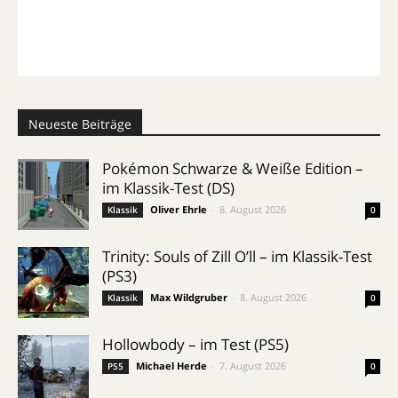
Neueste Beiträge
Pokémon Schwarze & Weiße Edition –
im Klassik-Test (DS)
Oliver Ehrle
-
8. August 2026
Klassik
0
Trinity: Souls of Zill O’ll – im Klassik-Test
(PS3)
Max Wildgruber
-
8. August 2026
Klassik
0
Hollowbody – im Test (PS5)
Michael Herde
-
7. August 2026
PS5
0