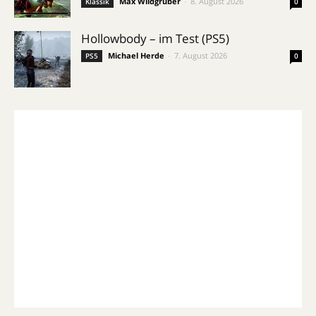
Max Wildgruber
-
8. August 2026
Klassik
0
Hollowbody – im Test (PS5)
Michael Herde
-
7. August 2026
PS5
0