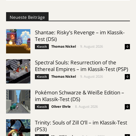
Neueste Beiträge
Shantae: Risky’s Revenge – im Klassik-
Test (DSi)
Thomas Nickel
-
9. August 2026
Klassik
0
Spectral Souls: Resurrection of the
Ethereal Empires – im Klassik-Test (PSP)
Thomas Nickel
-
9. August 2026
Klassik
0
Pokémon Schwarze & Weiße Edition –
im Klassik-Test (DS)
Oliver Ehrle
-
8. August 2026
Klassik
0
Trinity: Souls of Zill O’ll – im Klassik-Test
(PS3)