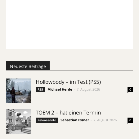
Neueste Beiträge
Hollowbody – im Test (PS5)
Michael Herde
-
7. August 2026
PS5
0
TOEM 2 – hat einen Termin
Sebastian Essner
-
7. August 2026
Release-Info
0