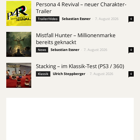
Persona 4 Revival – neuer Charakter-
Trailer
Sebastian Essner
-
7. August 2026
Trailer/Video
0
Mistfall Hunter – Millionenmarke
bereits geknackt
Sebastian Essner
-
7. August 2026
News
0
Stacking – im Klassik-Test (PS3 / 360)
Ulrich Steppberger
-
7. August 2026
Klassik
0