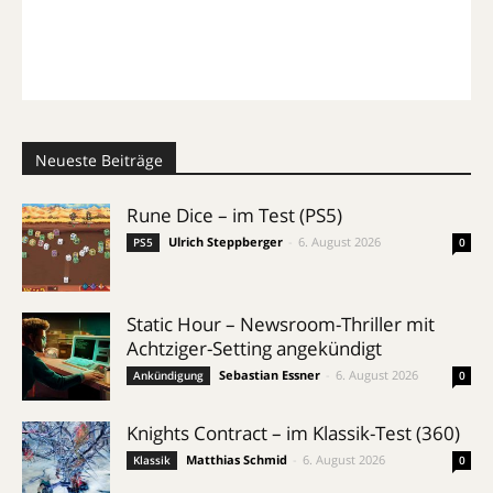
Neueste Beiträge
Rune Dice – im Test (PS5)
Ulrich Steppberger
-
6. August 2026
PS5
0
Static Hour – Newsroom-Thriller mit
Achtziger-Setting angekündigt
Sebastian Essner
-
6. August 2026
Ankündigung
0
Knights Contract – im Klassik-Test (360)
Matthias Schmid
-
6. August 2026
Klassik
0