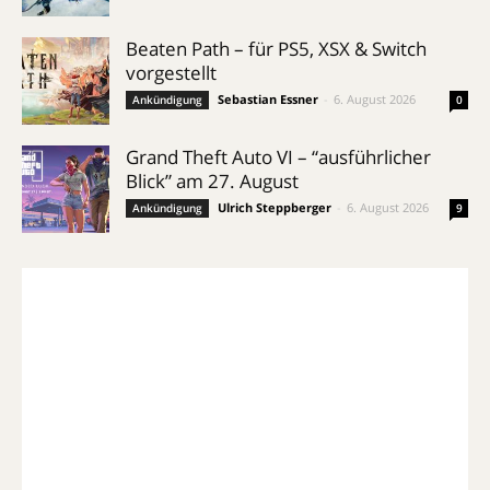
Beaten Path – für PS5, XSX & Switch
vorgestellt
Sebastian Essner
-
6. August 2026
Ankündigung
0
Grand Theft Auto VI – “ausführlicher
Blick” am 27. August
Ulrich Steppberger
-
6. August 2026
Ankündigung
9