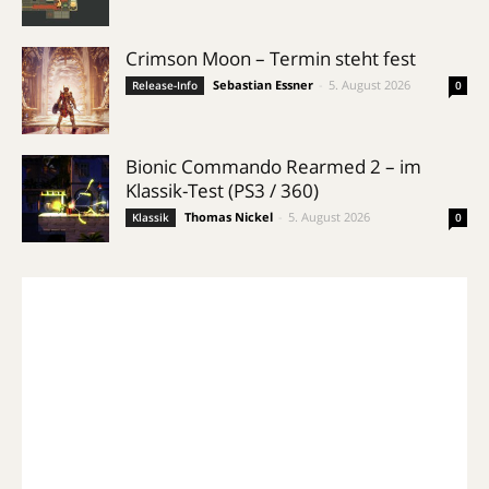
Crimson Moon – Termin steht fest
Sebastian Essner
-
5. August 2026
Release-Info
0
Bionic Commando Rearmed 2 – im
Klassik-Test (PS3 / 360)
Thomas Nickel
-
5. August 2026
Klassik
0