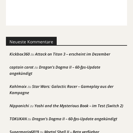
Neueste Kommentare
Kickbox360
Attack on Titan 3 – erscheint im Dezember
zu
captain carot
Dragon’s Dogma II – 60-fps-Update
zu
angekündigt
Kahlmoix
Star Wars: Galactic Racer – Gameplay aus der
zu
Kampagne
Nipponichi
Yoshi and the Mysterious Book – im Test (Switch 2)
zu
TOKUKAN
Dragon’s Dogma II – 60-fps-Update angekündigt
zu
Supermario6819
Mortal Shell II – Beta verfügbar
zu