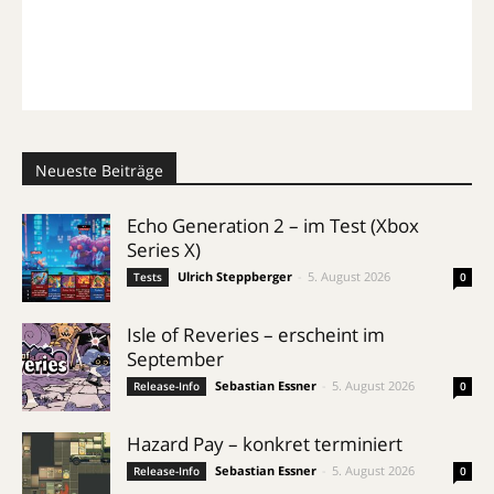
Neueste Beiträge
Echo Generation 2 – im Test (Xbox
Series X)
Ulrich Steppberger
-
5. August 2026
Tests
0
Isle of Reveries – erscheint im
September
Sebastian Essner
-
5. August 2026
Release-Info
0
Hazard Pay – konkret terminiert
Sebastian Essner
-
5. August 2026
Release-Info
0