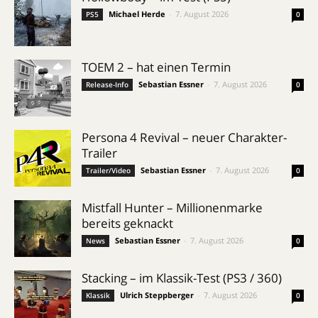
Michael Herde
-
7. August 2026
PS5
0
TOEM 2 – hat einen Termin
Sebastian Essner
-
7. August 2026
Release-Info
0
Persona 4 Revival – neuer Charakter-
Trailer
Sebastian Essner
-
7. August 2026
Trailer/Video
0
Mistfall Hunter – Millionenmarke
bereits geknackt
Sebastian Essner
-
7. August 2026
News
0
Stacking – im Klassik-Test (PS3 / 360)
Ulrich Steppberger
-
7. August 2026
Klassik
0