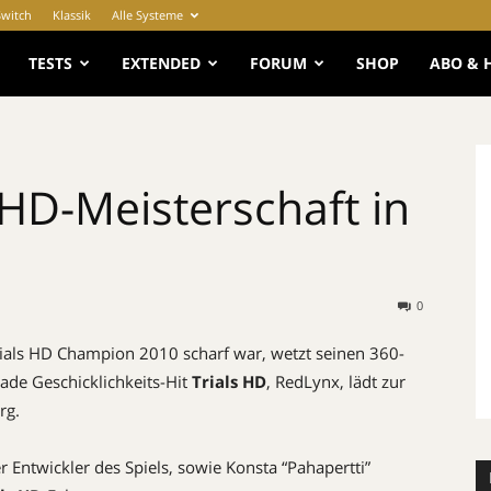
Switch
Klassik
Alle Systeme
e
TESTS
EXTENDED
FORUM
SHOP
ABO & 
 HD-Meisterschaft in
0
ials HD Champion 2010 scharf war, wetzt seinen 360-
ade Geschicklichkeits-Hit
Trials HD
, RedLynx, lädt zur
rg.
r Entwickler des Spiels, sowie Konsta “Pahapertti”