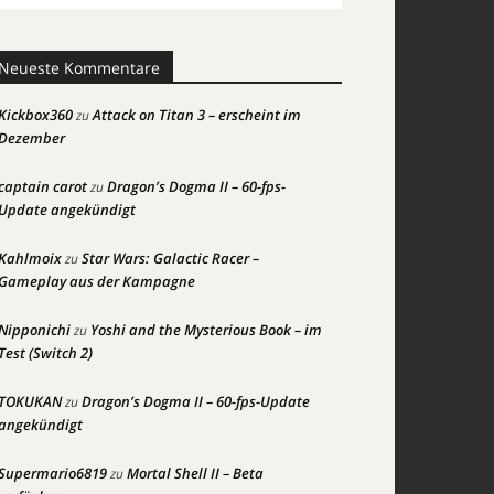
Neueste Kommentare
Kickbox360
Attack on Titan 3 – erscheint im
zu
Dezember
captain carot
Dragon’s Dogma II – 60-fps-
zu
Update angekündigt
Kahlmoix
Star Wars: Galactic Racer –
zu
Gameplay aus der Kampagne
Nipponichi
Yoshi and the Mysterious Book – im
zu
Test (Switch 2)
TOKUKAN
Dragon’s Dogma II – 60-fps-Update
zu
angekündigt
Supermario6819
Mortal Shell II – Beta
zu