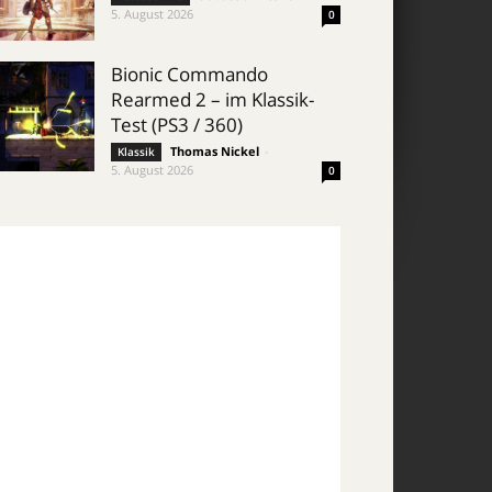
5. August 2026
0
Bionic Commando
Rearmed 2 – im Klassik-
Test (PS3 / 360)
Thomas Nickel
-
Klassik
5. August 2026
0