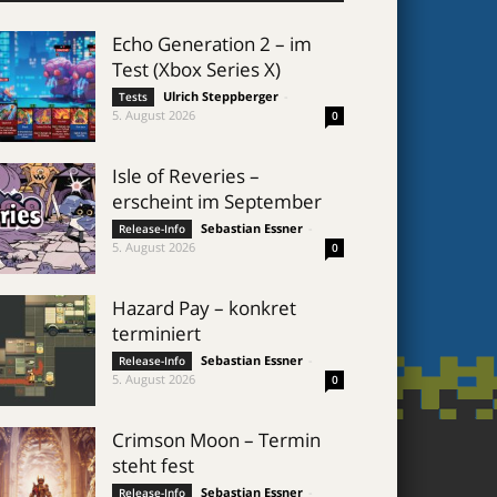
Echo Generation 2 – im
Test (Xbox Series X)
Ulrich Steppberger
-
Tests
5. August 2026
0
Isle of Reveries –
erscheint im September
Sebastian Essner
-
Release-Info
5. August 2026
0
Hazard Pay – konkret
terminiert
Sebastian Essner
-
Release-Info
5. August 2026
0
Crimson Moon – Termin
steht fest
Sebastian Essner
-
Release-Info