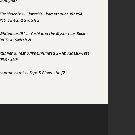
verfügbar
FirePhoenix
CloverPit – kommt auch für PS4,
zu
PS5, Switch & Switch 2
Whitebeard91
Yoshi and the Mysterious Book –
zu
im Test (Switch 2)
Runner
Test Drive Unlimited 2 – im Klassik-Test
zu
(PS3 / 360)
captain carot
Tops & Flops – Heiß!
zu