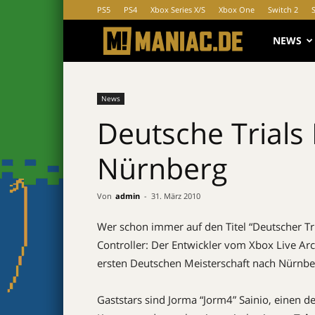
PS5
PS4
Xbox Series X/S
Xbox One
Switch 2
MANIAC.d
NEWS
News
Deutsche Trials
Nürnberg
Von
admin
-
31. März 2010
Wer schon immer auf den Titel “Deutscher Tr
Controller: Der Entwickler vom Xbox Live Arc
ersten Deutschen Meisterschaft nach Nürnbe
Gaststars sind Jorma “Jorm4” Sainio, einen de