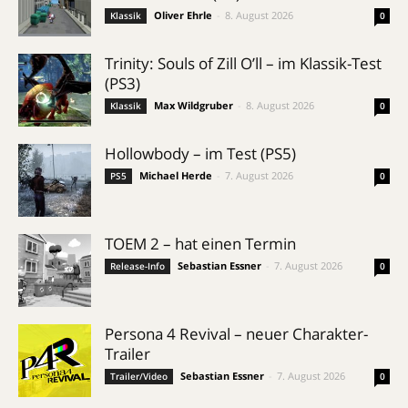
Oliver Ehrle
-
8. August 2026
Klassik
0
Trinity: Souls of Zill O’ll – im Klassik-Test
(PS3)
Max Wildgruber
-
8. August 2026
Klassik
0
Hollowbody – im Test (PS5)
Michael Herde
-
7. August 2026
PS5
0
TOEM 2 – hat einen Termin
Sebastian Essner
-
7. August 2026
Release-Info
0
Persona 4 Revival – neuer Charakter-
Trailer
Sebastian Essner
-
7. August 2026
Trailer/Video
0