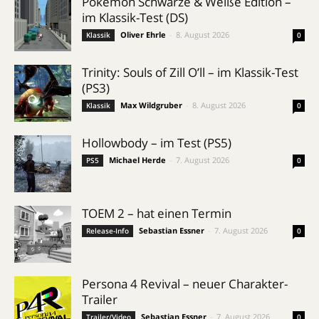
Pokémon Schwarze & Weiße Edition –
im Klassik-Test (DS)
Oliver Ehrle
-
8. August 2026
Klassik
0
Trinity: Souls of Zill O’ll – im Klassik-Test
(PS3)
Max Wildgruber
-
8. August 2026
Klassik
0
Hollowbody – im Test (PS5)
Michael Herde
-
7. August 2026
PS5
0
TOEM 2 – hat einen Termin
Sebastian Essner
-
7. August 2026
Release-Info
0
Persona 4 Revival – neuer Charakter-
Trailer
Sebastian Essner
-
7. August 2026
Trailer/Video
0