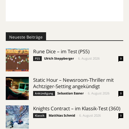
Neueste Beiträge
Rune Dice – im Test (PS5)
Ulrich Steppberger
-
6. August 2026
PS5
0
Static Hour – Newsroom-Thriller mit
Achtziger-Setting angekündigt
Sebastian Essner
-
6. August 2026
Ankündigung
0
Knights Contract – im Klassik-Test (360)
Matthias Schmid
-
6. August 2026
Klassik
0