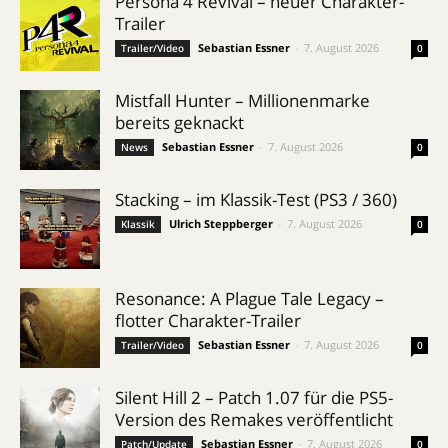
Persona 4 Revival – neuer Charakter-
Trailer
Sebastian Essner
-
7. August 2026
Trailer/Video
0
Mistfall Hunter – Millionenmarke
bereits geknackt
Sebastian Essner
-
7. August 2026
News
0
Stacking – im Klassik-Test (PS3 / 360)
Ulrich Steppberger
-
7. August 2026
Klassik
0
Resonance: A Plague Tale Legacy –
flotter Charakter-Trailer
Sebastian Essner
-
7. August 2026
Trailer/Video
0
Silent Hill 2 – Patch 1.07 für die PS5-
Version des Remakes veröffentlicht
Sebastian Essner
-
7. August 2026
Patch/Update
0