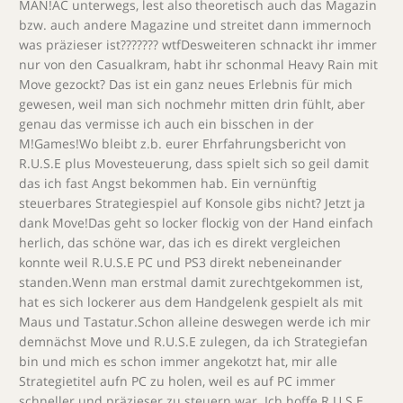
MAN!AC unterwegs, lest also theoretisch auch das Magazin
bzw. auch andere Magazine und streitet dann immernoch
was präzieser ist??????? wtfDesweiteren schnackt ihr immer
nur von den Casualkram, habt ihr schonmal Heavy Rain mit
Move gezockt? Das ist ein ganz neues Erlebnis für mich
gewesen, weil man sich nochmehr mitten drin fühlt, aber
genau das vermisse ich auch ein bisschen in der
M!Games!Wo bleibt z.b. eurer Ehrfahrungsbericht von
R.U.S.E plus Movesteuerung, dass spielt sich so geil damit
das ich fast Angst bekommen hab. Ein vernünftig
steuerbares Strategiespiel auf Konsole gibs nicht? Jetzt ja
dank Move!Das geht so locker flockig von der Hand einfach
herlich, das schöne war, das ich es direkt vergleichen
konnte weil R.U.S.E PC und PS3 direkt nebeneinander
standen.Wenn man erstmal damit zurechtgekommen ist,
hat es sich lockerer aus dem Handgelenk gespielt als mit
Maus und Tastatur.Schon alleine deswegen werde ich mir
demnächst Move und R.U.S.E zulegen, da ich Strategiefan
bin und mich es schon immer angekotzt hat, mir alle
Strategietitel aufn PC zu holen, weil es auf PC immer
schneller und präzieser zu steuern war. Ich hoffe R.U.S.E