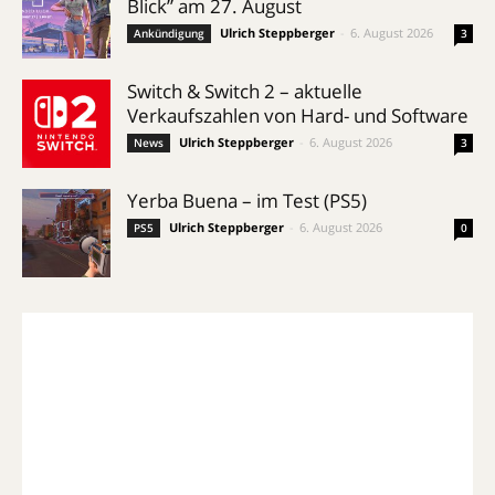
Blick” am 27. August
Ulrich Steppberger
-
6. August 2026
Ankündigung
3
Switch & Switch 2 – aktuelle
Verkaufszahlen von Hard- und Software
Ulrich Steppberger
-
6. August 2026
News
3
Yerba Buena – im Test (PS5)
Ulrich Steppberger
-
6. August 2026
PS5
0