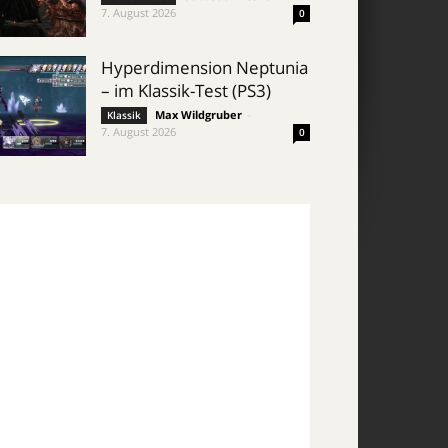
7. August 2026
0
Hyperdimension Neptunia
– im Klassik-Test (PS3)
Max Wildgruber
-
Klassik
7. August 2026
0