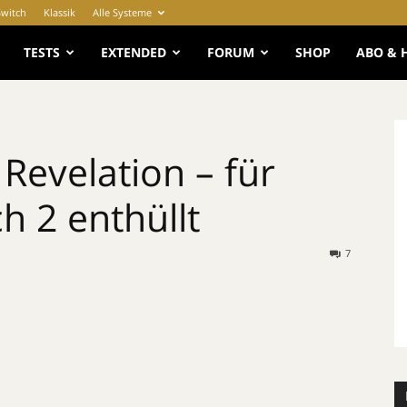
Switch
Klassik
Alle Systeme
e
TESTS
EXTENDED
FORUM
SHOP
ABO & 
 Revelation – für
h 2 enthüllt
7