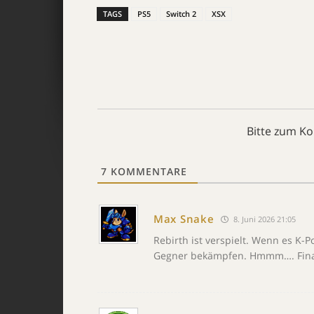
TAGS
PS5
Switch 2
XSX
Bitte zum K
7
KOMMENTARE
Max Snake
8. Juni 2026 21:05
Rebirth ist verspielt. Wenn es K-
Gegner bekämpfen. Hmmm…. Final F