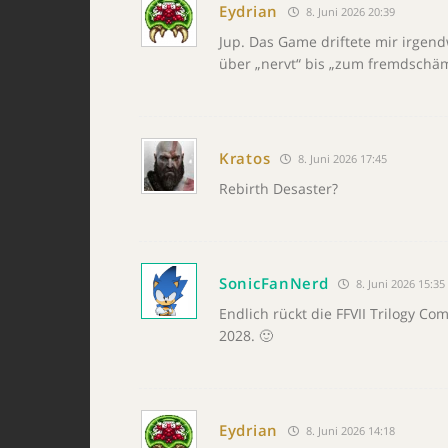
Eydrian
8. Juni 2026 20:39
Jup. Das Game driftete mir irgend
über „nervt“ bis „zum fremdschä
Kratos
8. Juni 2026 17:45
Rebirth Desaster?
SonicFanNerd
8. Juni 2026 15:35
Endlich rückt die FFVII Trilogy C
2028. 🙂
Eydrian
8. Juni 2026 14:18