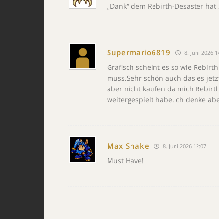
„Dank“ dem Rebirth-Desaster hat Sq
Supermario6819
8. Juni 2026 1
Grafisch scheint es so wie Rebirth
muss.Sehr schön auch das es jetzt
aber nicht kaufen da mich Rebirt
weitergespielt habe.Ich denke ab
Max Snake
8. Juni 2026 12:07
Must Have!