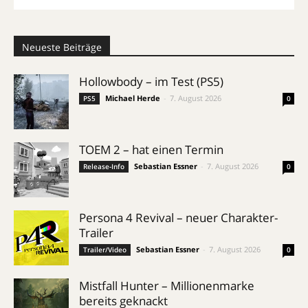
Neueste Beiträge
Hollowbody – im Test (PS5)
Michael Herde
-
7. August 2026
PS5
0
TOEM 2 – hat einen Termin
Sebastian Essner
-
7. August 2026
Release-Info
0
Persona 4 Revival – neuer Charakter-
Trailer
Sebastian Essner
-
7. August 2026
Trailer/Video
0
Mistfall Hunter – Millionenmarke
bereits geknackt