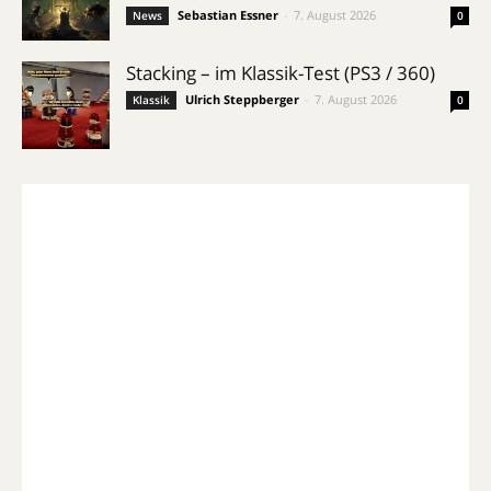
Sebastian Essner
-
7. August 2026
News
0
Stacking – im Klassik-Test (PS3 / 360)
Ulrich Steppberger
-
7. August 2026
Klassik
0