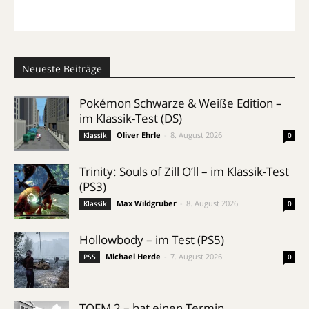
Neueste Beiträge
Pokémon Schwarze & Weiße Edition –
im Klassik-Test (DS)
Oliver Ehrle
-
8. August 2026
Klassik
0
Trinity: Souls of Zill O’ll – im Klassik-Test
(PS3)
Max Wildgruber
-
8. August 2026
Klassik
0
Hollowbody – im Test (PS5)
Michael Herde
-
7. August 2026
PS5
0
TOEM 2 – hat einen Termin