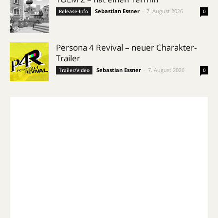
Sebastian Essner
-
7. August 2026
Release-Info
0
Persona 4 Revival – neuer Charakter-
Trailer
Sebastian Essner
-
7. August 2026
Trailer/Video
0