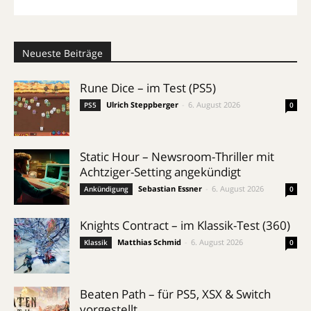
Neueste Beiträge
Rune Dice – im Test (PS5)
Ulrich Steppberger
-
6. August 2026
PS5
0
Static Hour – Newsroom-Thriller mit
Achtziger-Setting angekündigt
Sebastian Essner
-
6. August 2026
Ankündigung
0
Knights Contract – im Klassik-Test (360)
Matthias Schmid
-
6. August 2026
Klassik
0
Beaten Path – für PS5, XSX & Switch
vorgestellt