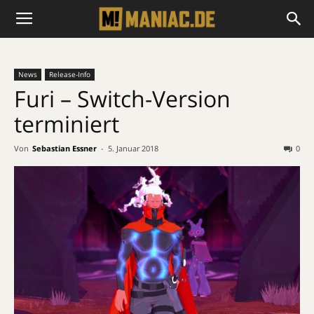
News
Release-Info
Furi – Switch-Version
terminiert
Von
Sebastian Essner
-
5. Januar 2018
0