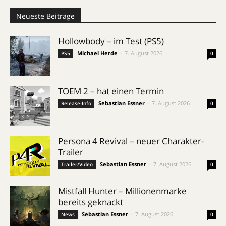
Neueste Beiträge
Hollowbody – im Test (PS5)
Michael Herde
-
7. August 2026
PS5
0
TOEM 2 – hat einen Termin
Sebastian Essner
-
7. August 2026
Release-Info
0
Persona 4 Revival – neuer Charakter-
Trailer
Sebastian Essner
-
7. August 2026
Trailer/Video
0
Mistfall Hunter – Millionenmarke
bereits geknackt
Sebastian Essner
-
7. August 2026
News
0