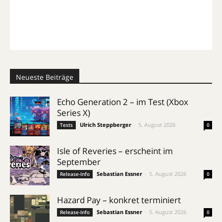
Neueste Beiträge
Echo Generation 2 – im Test (Xbox
Series X)
Ulrich Steppberger
-
5. August 2026
Tests
0
Isle of Reveries – erscheint im
September
Sebastian Essner
-
5. August 2026
Release-Info
0
Hazard Pay – konkret terminiert
Sebastian Essner
-
5. August 2026
Release-Info
0