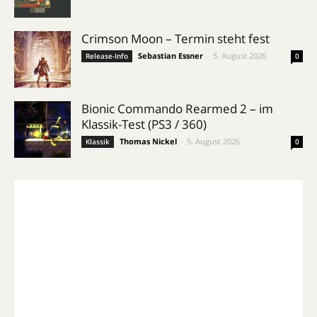
Crimson Moon – Termin steht fest
Sebastian Essner
-
5. August 2026
Release-Info
0
Bionic Commando Rearmed 2 – im
Klassik-Test (PS3 / 360)
Thomas Nickel
-
5. August 2026
Klassik
0