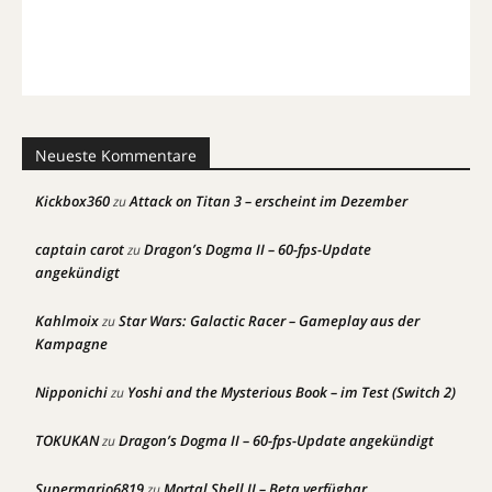
Neueste Kommentare
Kickbox360
Attack on Titan 3 – erscheint im Dezember
zu
captain carot
Dragon’s Dogma II – 60-fps-Update
zu
angekündigt
Kahlmoix
Star Wars: Galactic Racer – Gameplay aus der
zu
Kampagne
Nipponichi
Yoshi and the Mysterious Book – im Test (Switch 2)
zu
TOKUKAN
Dragon’s Dogma II – 60-fps-Update angekündigt
zu
Supermario6819
Mortal Shell II – Beta verfügbar
zu