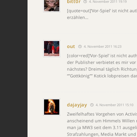
bitt0r
4. November 2011 19:19
[quote=out]’Vor-Spiel’ ist nicht a
erzählen…
out
4. November 2011 16:23
[color=red]’Vor-Spiel’ ist nicht aut
der Publisher verbietet es mir vo
nächstes? Dreimal täglich Richtu
“”Gottkönig”” Kotick lobpreisen d
dajayjay
4. November 2011 15:10
Zweifelhaftes Vorgehen von Activis
anscheinend um Himmels Willen n
man ja MW3 seit dem 3.11 ausgeli
Strafzahlungen, Media Markt und 