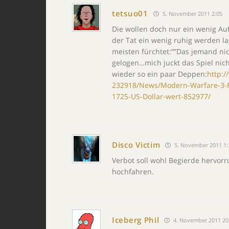
tetsuo01
5. November 2011 2:05
Die wollen doch nur ein wenig Au
der Tat ein wenig ruhig werden l
meisten fürchtet:””Das jemand nic
gelogen…mich juckt das Spiel nich
wieder so ein paar Deppen:
http:
232918/News/Modern-Warfare-3-Fr
1725-US-Dollar-wert-852977/
Disco Victim
5. November 2011 1:
Verbot soll wohl Begierde hervorr
hochfahren.
Iceberg Phil
4. November 2011 20