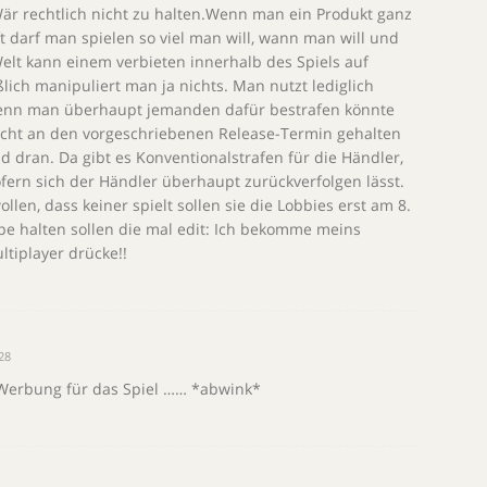
är rechtlich nicht zu halten.Wenn man ein Produkt ganz
ft darf man spielen so viel man will, wann man will und
 Welt kann einem verbieten innerhalb des Spiels auf
ßlich manipuliert man ja nichts. Man nutzt lediglich
Wenn man überhaupt jemanden dafür bestrafen könnte
icht an den vorgeschriebenen Release-Termin gehalten
d dran. Da gibt es Konventionalstrafen für die Händler,
ern sich der Händler überhaupt zurückverfolgen lässt.
len, dass keiner spielt sollen sie die Lobbies erst am 8.
e halten sollen die mal edit: Ich bekomme meins
tiplayer drücke!!
28
e Werbung für das Spiel …… *abwink*