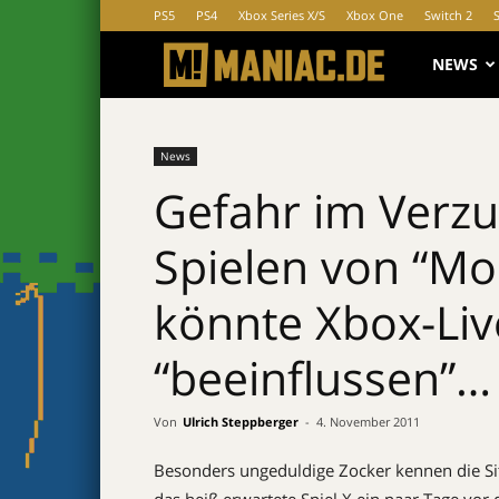
PS5
PS4
Xbox Series X/S
Xbox One
Switch 2
MANIAC.d
NEWS
News
Gefahr im Verzu
Spielen von “Mo
könnte Xbox-Liv
“beeinflussen”…
Von
Ulrich Steppberger
-
4. November 2011
Besonders ungeduldige Zocker kennen die Sit