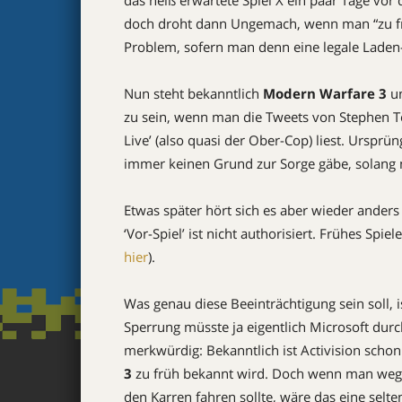
das heiß erwartete Spiel X ein paar Tage vor 
doch droht dann Ungemach, wenn man “zu früh
Problem, sofern man denn eine legale Laden
Nun steht bekanntlich
Modern Warfare 3
u
zu sein, wenn man die Tweets von Stephen To
Live’ (also quasi der Ober-Cop) liest. Ursprü
immer keinen Grund zur Sorge gäbe, solang m
Etwas später hört sich es aber wieder anders 
‘Vor-Spiel’ ist nicht authorisiert. Frühes Spi
hier
).
Was genau diese Beeinträchtigung sein soll, i
Sperrung müsste ja eigentlich Microsoft dur
merkwürdig: Bekanntlich ist Activision schon
3
zu früh bekannt wird. Doch wenn man wege
den Karren fahren sollte, wäre das eine selt