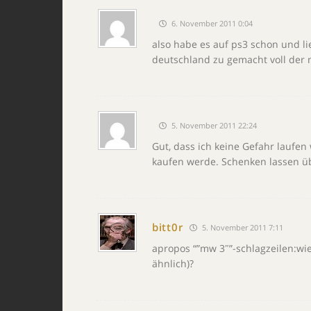
6. November 2011 0:04
also habe es auf ps3 schon und li
deutschland zu gemacht voll der 
5. November 2011 22:24
Gut, dass ich keine Gefahr laufe
kaufen werde. Schenken lassen ü
bitt0r
5. November 2011 7:11
apropos “”mw 3″”-schlagzeilen:wi
ähnlich)?