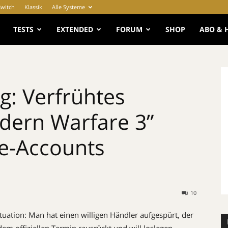
Switch
Klassik
Alle Systeme
e
TESTS
EXTENDED
FORUM
SHOP
ABO & 
g: Verfrühtes
dern Warfare 3”
e-Accounts
10
uation: Man hat einen willigen Händler aufgespürt, der