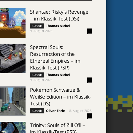
Shantae: Risky’s Revenge
– im Klassik-Test (DSi)
Thomas Nickel
-
Klassik
9. August 2026
0
Spectral Souls:
Resurrection of the
Ethereal Empires – im
Klassik-Test (PSP)
Thomas Nickel
-
Klassik
9. August 2026
0
Pokémon Schwarze &
Weiße Edition – im Klassik-
Test (DS)
Oliver Ehrle
-
8. August 2026
Klassik
0
Trinity: Souls of Zill O’ll –
im Klassik-Test (PS3)