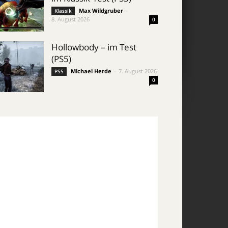
Max Wildgruber
-
Klassik
8. August 2026
0
Hollowbody – im Test
(PS5)
Michael Herde
-
7. August 2026
PS5
0