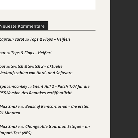
Neueste Kommentare
captain carot
Tops & Flops – Heißer!
zu
out
Tops & Flops – Heißer!
zu
out
Switch & Switch 2 – aktuelle
zu
Verkaufszahlen von Hard- und Software
Spacemoonkey
Silent Hill 2 – Patch 1.07 für die
zu
PS5-Version des Remakes veröffentlicht
Max Snake
Beast of Reincarnation – die ersten
zu
21 Minuten
Max Snake
Changeable Guardian Estique – im
zu
Import-Test (NES)