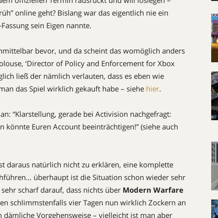
dem offiziellen Termin rausrückt und will loslegen –
” online geht? Bislang war das eigentlich nie ein
-Fassung sein Eigen nannte.
nmittelbar bevor, und da scheint das womöglich anders
louse, ‘Director of Policy and Enforcement for Xbox
nglich ließ der nämlich verlauten, dass es eben wie
an das Spiel wirklich gekauft habe – siehe
hier
.
an: “Klarstellung, gerade bei Activision nachgefragt:
elen könnte Euren Account beeinträchtigen!” (siehe auch
st daraus natürlich nicht zu erklären, eine komplette
chführen… überhaupt ist die Situation schon wieder sehr
 sehr scharf darauf, dass nichts über
Modern Warfare
n schlimmstenfalls vier Tagen nun wirklich Zockern an
en dämliche Vorgehensweise – vielleicht ist man aber