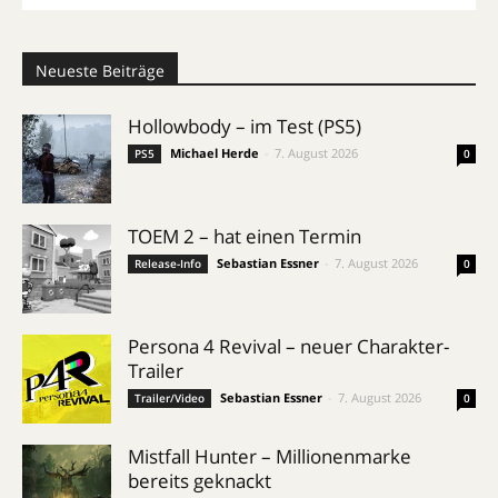
Neueste Beiträge
Hollowbody – im Test (PS5)
Michael Herde
-
7. August 2026
PS5
0
TOEM 2 – hat einen Termin
Sebastian Essner
-
7. August 2026
Release-Info
0
Persona 4 Revival – neuer Charakter-
Trailer
Sebastian Essner
-
7. August 2026
Trailer/Video
0
Mistfall Hunter – Millionenmarke
bereits geknackt