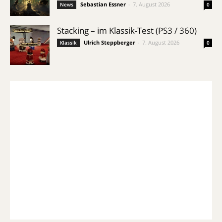
Sebastian Essner
-
7. August 2026
News
0
Stacking – im Klassik-Test (PS3 / 360)
Ulrich Steppberger
-
7. August 2026
Klassik
0