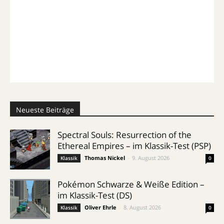
Neueste Beiträge
Spectral Souls: Resurrection of the
Ethereal Empires – im Klassik-Test (PSP)
Thomas Nickel
-
9. August 2026
Klassik
0
Pokémon Schwarze & Weiße Edition –
im Klassik-Test (DS)
Oliver Ehrle
-
8. August 2026
Klassik
0