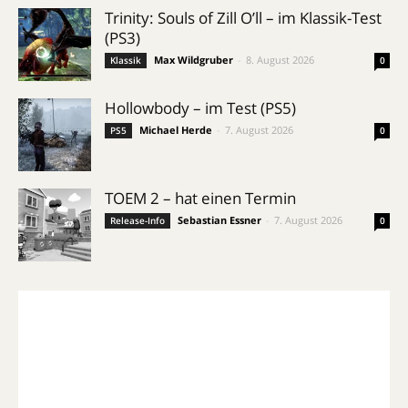
Trinity: Souls of Zill O’ll – im Klassik-Test
(PS3)
Max Wildgruber
-
8. August 2026
Klassik
0
Hollowbody – im Test (PS5)
Michael Herde
-
7. August 2026
PS5
0
TOEM 2 – hat einen Termin
Sebastian Essner
-
7. August 2026
Release-Info
0