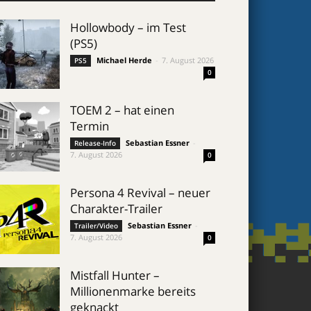
Hollowbody – im Test
(PS5)
Michael Herde
-
7. August 2026
PS5
0
TOEM 2 – hat einen
Termin
Sebastian Essner
-
Release-Info
7. August 2026
0
Persona 4 Revival – neuer
Charakter-Trailer
Sebastian Essner
-
Trailer/Video
7. August 2026
0
Mistfall Hunter –
Millionenmarke bereits
geknackt