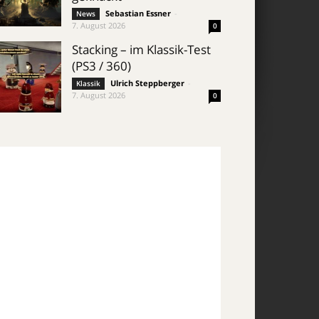
Sebastian Essner
-
News
7. August 2026
0
Stacking – im Klassik-Test
(PS3 / 360)
Ulrich Steppberger
-
Klassik
7. August 2026
0