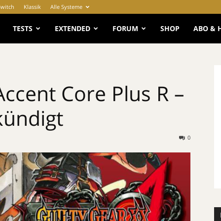
Switch
Klassik
Alle Systeme
e
TESTS
EXTENDED
FORUM
SHOP
ABO & 
Accent Core Plus R –
kündigt
0