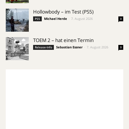
Hollowbody – im Test (PS5)
Michael Herde
-
7. August 2026
PS5
0
TOEM 2 – hat einen Termin
Sebastian Essner
-
7. August 2026
Release-Info
0