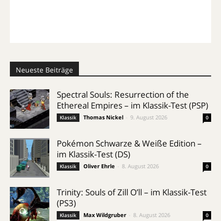
Neueste Beiträge
Spectral Souls: Resurrection of the
Ethereal Empires – im Klassik-Test (PSP)
Thomas Nickel
-
9. August 2026
Klassik
0
Pokémon Schwarze & Weiße Edition –
im Klassik-Test (DS)
Oliver Ehrle
-
8. August 2026
Klassik
0
Trinity: Souls of Zill O’ll – im Klassik-Test
(PS3)
Max Wildgruber
-
8. August 2026
Klassik
0