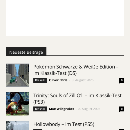
Neueste Beiträge
Pokémon Schwarze & Weiße Edition –
im Klassik-Test (DS)
Oliver Ehrle
-
8. August 2026
Klassik
0
Trinity: Souls of Zill O’ll – im Klassik-Test
(PS3)
Max Wildgruber
-
8. August 2026
Klassik
0
Hollowbody – im Test (PS5)