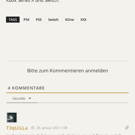
Xbox Series X und Switch.
TAGS
PS4
PS5
Switch
XOne
XSX
Bitte zum Kommentieren anmelden
4
KOMMENTARE
neuste
T3qUiLLa
26. Januar 2021 1:08