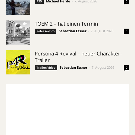
Michael Herde
-
7. August 2026
PS5
0
TOEM 2 – hat einen Termin
Sebastian Essner
-
7. August 2026
Release-Info
0
Persona 4 Revival – neuer Charakter-
Trailer
Sebastian Essner
-
7. August 2026
Trailer/Video
0