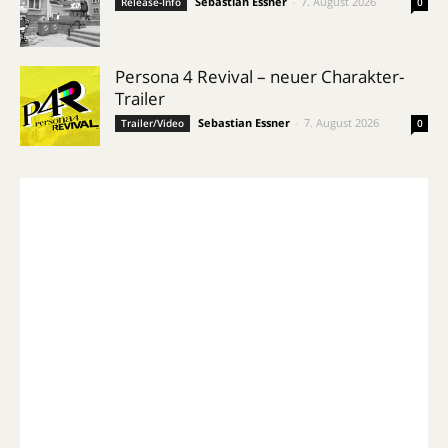
Sebastian Essner
-
7. August 2026
Release-Info
0
Persona 4 Revival – neuer Charakter-
Trailer
Sebastian Essner
-
7. August 2026
Trailer/Video
0