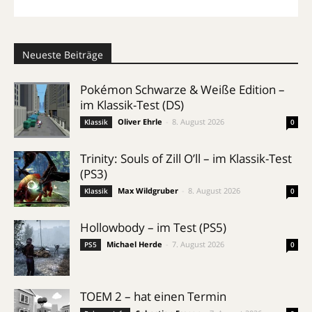
Neueste Beiträge
Pokémon Schwarze & Weiße Edition –
im Klassik-Test (DS)
Oliver Ehrle
-
8. August 2026
Klassik
0
Trinity: Souls of Zill O’ll – im Klassik-Test
(PS3)
Max Wildgruber
-
8. August 2026
Klassik
0
Hollowbody – im Test (PS5)
Michael Herde
-
7. August 2026
PS5
0
TOEM 2 – hat einen Termin