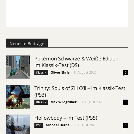
Neueste Beiträge
Pokémon Schwarze & Weiße Edition –
im Klassik-Test (DS)
Oliver Ehrle
-
8. August 2026
Klassik
0
Trinity: Souls of Zill O’ll – im Klassik-Test
(PS3)
Max Wildgruber
-
8. August 2026
Klassik
0
Hollowbody – im Test (PS5)
Michael Herde
-
7. August 2026
PS5
0