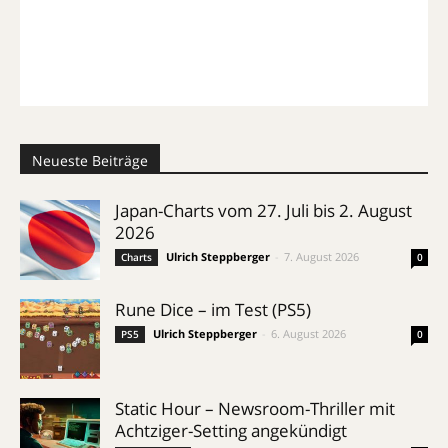
Neueste Beiträge
Japan-Charts vom 27. Juli bis 2. August
2026
Ulrich Steppberger
-
7. August 2026
Charts
0
Rune Dice – im Test (PS5)
Ulrich Steppberger
-
6. August 2026
PS5
0
Static Hour – Newsroom-Thriller mit
Achtziger-Setting angekündigt