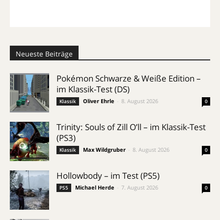
Neueste Beiträge
Pokémon Schwarze & Weiße Edition –
im Klassik-Test (DS)
Oliver Ehrle
-
8. August 2026
Klassik
0
Trinity: Souls of Zill O’ll – im Klassik-Test
(PS3)
Max Wildgruber
-
8. August 2026
Klassik
0
Hollowbody – im Test (PS5)
Michael Herde
-
7. August 2026
PS5
0