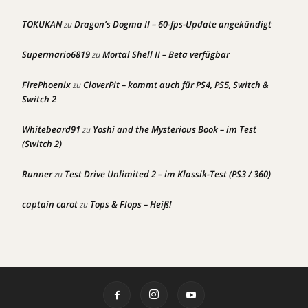
TOKUKAN
Dragon’s Dogma II – 60-fps-Update angekündigt
zu
Supermario6819
Mortal Shell II – Beta verfügbar
zu
FirePhoenix
CloverPit – kommt auch für PS4, PS5, Switch &
zu
Switch 2
Whitebeard91
Yoshi and the Mysterious Book – im Test
zu
(Switch 2)
Runner
Test Drive Unlimited 2 – im Klassik-Test (PS3 / 360)
zu
captain carot
Tops & Flops – Heiß!
zu