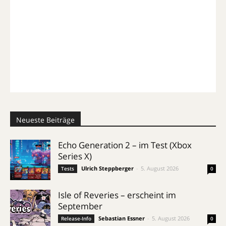
Neueste Beiträge
Echo Generation 2 – im Test (Xbox
Series X)
Ulrich Steppberger
-
5. August 2026
Tests
0
Isle of Reveries – erscheint im
September
Sebastian Essner
-
5. August 2026
Release-Info
0