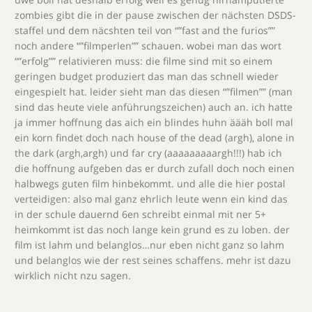
zombies gibt die in der pause zwischen der nächsten DSDS-
staffel und dem näcshten teil von “”fast and the furios””
noch andere “”filmperlen”” schauen. wobei man das wort
“”erfolg”” relativieren muss: die filme sind mit so einem
geringen budget produziert das man das schnell wieder
eingespielt hat. leider sieht man das diesen “”filmen”” (man
sind das heute viele anführungszeichen) auch an. ich hatte
ja immer hoffnung das aich ein blindes huhn äääh boll mal
ein korn findet doch nach house of the dead (argh), alone in
the dark (argh,argh) und far cry (aaaaaaaaargh!!!) hab ich
die hoffnung aufgeben das er durch zufall doch noch einen
halbwegs guten film hinbekommt. und alle die hier postal
verteidigen: also mal ganz ehrlich leute wenn ein kind das
in der schule dauernd 6en schreibt einmal mit ner 5+
heimkommt ist das noch lange kein grund es zu loben. der
film ist lahm und belanglos…nur eben nicht ganz so lahm
und belanglos wie der rest seines schaffens. mehr ist dazu
wirklich nicht nzu sagen.