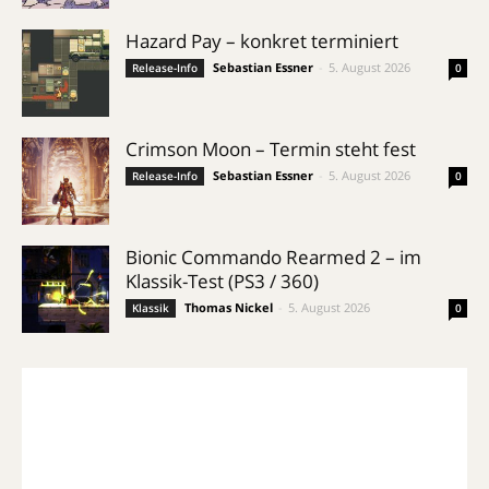
Hazard Pay – konkret terminiert
Sebastian Essner
-
5. August 2026
Release-Info
0
Crimson Moon – Termin steht fest
Sebastian Essner
-
5. August 2026
Release-Info
0
Bionic Commando Rearmed 2 – im
Klassik-Test (PS3 / 360)
Thomas Nickel
-
5. August 2026
Klassik
0