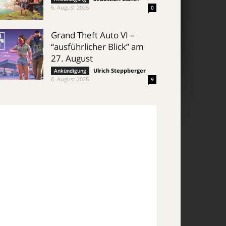
6. August 2026
0
Grand Theft Auto VI –
“ausführlicher Blick” am
27. August
Ulrich Steppberger
-
Ankündigung
6. August 2026
9