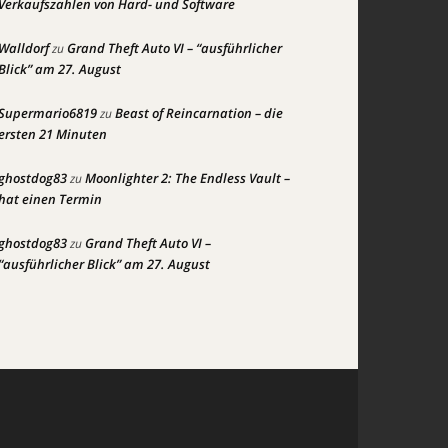
Verkaufszahlen von Hard- und Software
Walldorf
Grand Theft Auto VI – “ausführlicher
zu
Blick” am 27. August
Supermario6819
Beast of Reincarnation – die
zu
ersten 21 Minuten
ghostdog83
Moonlighter 2: The Endless Vault –
zu
hat einen Termin
ghostdog83
Grand Theft Auto VI –
zu
“ausführlicher Blick” am 27. August