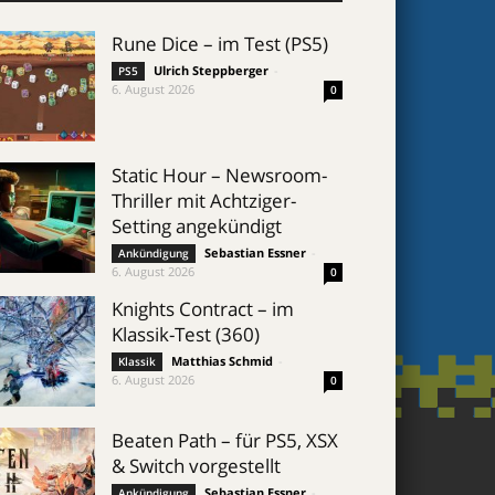
Rune Dice – im Test (PS5)
Ulrich Steppberger
-
PS5
6. August 2026
0
Static Hour – Newsroom-
Thriller mit Achtziger-
Setting angekündigt
Sebastian Essner
-
Ankündigung
6. August 2026
0
Knights Contract – im
Klassik-Test (360)
Matthias Schmid
-
Klassik
6. August 2026
0
Beaten Path – für PS5, XSX
& Switch vorgestellt
Sebastian Essner
-
Ankündigung