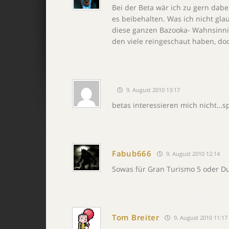
Bei der Beta wär ich zu gern dabei
es beibehalten. Was ich nicht gl
diese ganzen Bazooka- Wahnsinni
den viele reingeschaut haben, do
9. August 2010 13:17
betas interessieren mich nicht…sp
Fabub666
9. August 2010 12:14
Sowas für Gran Turismo 5 oder Du
Tom Breiter
9. August 2010 11:17