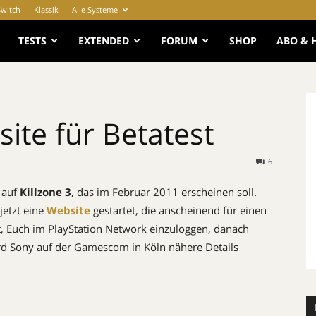
Switch
Klassik
Alle Systeme
e
TESTS
EXTENDED
FORUM
SHOP
ABO & 
site für Betatest
6
 auf
Killzone 3
, das im Februar 2011 erscheinen soll.
jetzt eine
Website
gestartet, die anscheinend für einen
rt, Euch im PlayStation Network einzuloggen, danach
ird Sony auf der Gamescom in Köln nähere Details