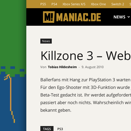
PS5
PS4
Xbox Series X/S
Xbox One
Switch 2
MANIAC.d
NEWS
News
Killzone 3 – Web
Von
Tobias Hildesheim
-
9. August 2010
Ballerfans mit Hang zur PlayStation 3 warten
Für den Ego-Shooter mit 3D-Funktion wurde 
Beta-Test gedacht ist. Ihr werdet aufgeforde
passiert aber noch nichts. Wahrscheinlich w
bekannt geben.
TAGS
PS3