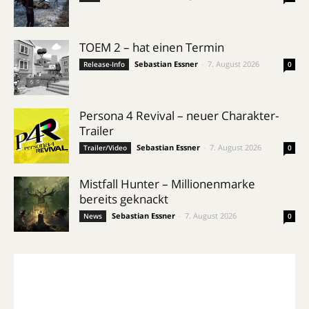
TOEM 2 – hat einen Termin
Sebastian Essner
-
7. August 2026
Release-Info
0
Persona 4 Revival – neuer Charakter-
Trailer
Sebastian Essner
-
7. August 2026
Trailer/Video
0
Mistfall Hunter – Millionenmarke
bereits geknackt
Sebastian Essner
-
7. August 2026
News
0