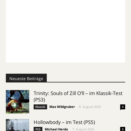
Neueste Beiträge
Trinity: Souls of Zill O’ll – im Klassik-Test
(PS3)
Max Wildgruber
-
8. August 2026
Klassik
0
Hollowbody – im Test (PS5)
Michael Herde
-
7. August 2026
PS5
0