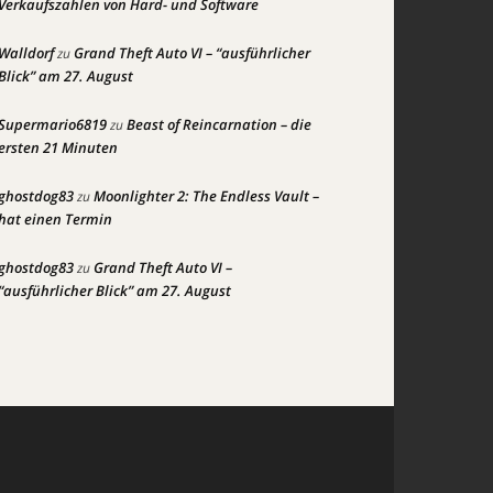
Verkaufszahlen von Hard- und Software
Walldorf
Grand Theft Auto VI – “ausführlicher
zu
Blick” am 27. August
Supermario6819
Beast of Reincarnation – die
zu
ersten 21 Minuten
ghostdog83
Moonlighter 2: The Endless Vault –
zu
hat einen Termin
ghostdog83
Grand Theft Auto VI –
zu
“ausführlicher Blick” am 27. August