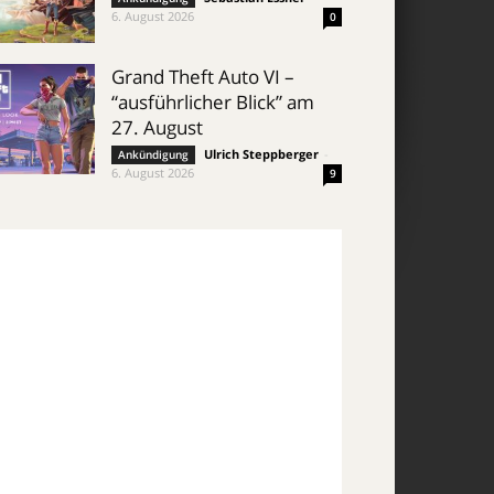
6. August 2026
0
Grand Theft Auto VI –
“ausführlicher Blick” am
27. August
Ulrich Steppberger
-
Ankündigung
6. August 2026
9