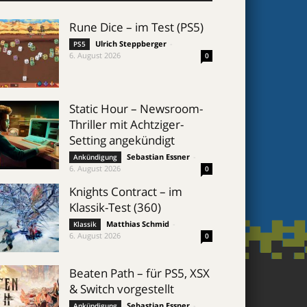
Rune Dice – im Test (PS5)
Ulrich Steppberger
-
PS5
6. August 2026
0
Static Hour – Newsroom-
Thriller mit Achtziger-
Setting angekündigt
Sebastian Essner
-
Ankündigung
6. August 2026
0
Knights Contract – im
Klassik-Test (360)
Matthias Schmid
-
Klassik
6. August 2026
0
Beaten Path – für PS5, XSX
& Switch vorgestellt
Sebastian Essner
-
Ankündigung