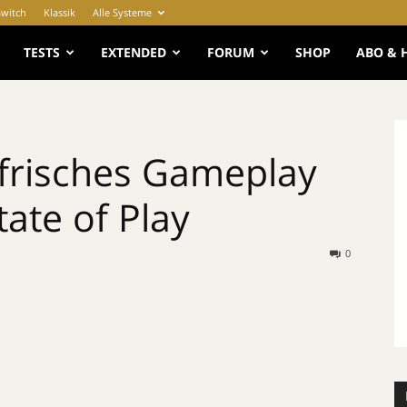
Switch
Klassik
Alle Systeme
e
TESTS
EXTENDED
FORUM
SHOP
ABO & 
 frisches Gameplay
ate of Play
0