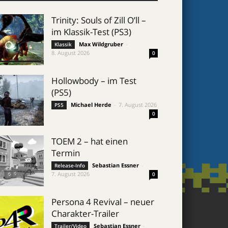
Trinity: Souls of Zill O’ll –
im Klassik-Test (PS3)
Max Wildgruber
-
Klassik
8. August 2026
0
Hollowbody – im Test
(PS5)
Michael Herde
-
7. August 2026
PS5
0
TOEM 2 – hat einen
Termin
Sebastian Essner
-
Release-Info
7. August 2026
0
Persona 4 Revival – neuer
Charakter-Trailer
Sebastian Essner
-
Trailer/Video