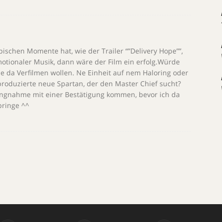
pischen Momente hat, wie der Trailer “”Delivery Hope””,
motionaler Musik, dann wäre der Film ein erfolg.Würde
e da Verfilmen wollen. Ne Einheit auf nem Haloring oder
, produzierte neue Spartan, der den Master Chief sucht?
llungnahme mit einer Bestätigung kommen, bevor ich da
bringe ^^