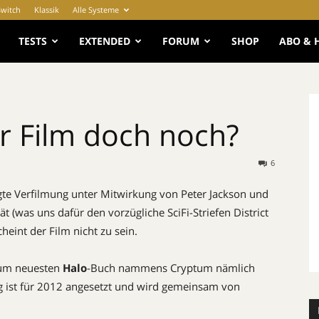
Switch
Klassik
Alle Systeme
e
TESTS
EXTENDED
FORUM
SHOP
ABO & 
r Film doch noch?
6
gte Verfilmung unter Mitwirkung von Peter Jackson und
 (was uns dafür den vorzügliche SciFi-Striefen District
eint der Film nicht zu sein.
 zum neuesten
Halo
-Buch nammens Cryptum nämlich
ng ist für 2012 angesetzt und wird gemeinsam von