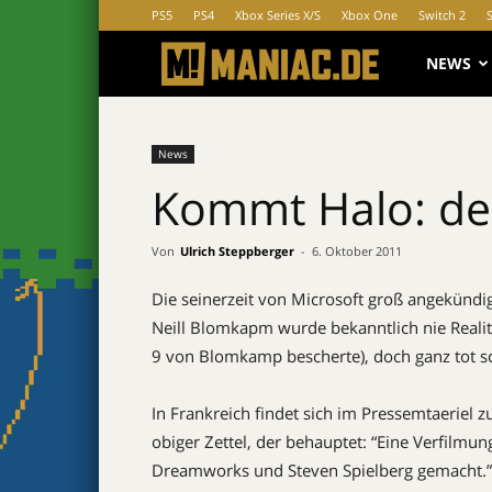
PS5
PS4
Xbox Series X/S
Xbox One
Switch 2
MANIAC.d
NEWS
News
Kommt Halo: de
Von
Ulrich Steppberger
-
6. Oktober 2011
Die seinerzeit von Microsoft groß angekündi
Neill Blomkapm wurde bekanntlich nie Realität
9 von Blomkamp bescherte), doch ganz tot sch
In Frankreich findet sich im Pressemtaeriel
obiger Zettel, der behauptet: “Eine Verfilmu
Dreamworks und Steven Spielberg gemacht.”