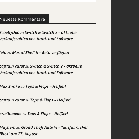
Neueste Kommentare
ScoobyDoo
Switch & Switch 2 – aktuelle
zu
Verkaufszahlen von Hard- und Software
joia
Mortal Shell II – Beta verfügbar
zu
captain carot
Switch & Switch 2 – aktuelle
zu
Verkaufszahlen von Hard- und Software
Max Snake
Tops & Flops – Heißer!
zu
captain carot
Tops & Flops – Heißer!
zu
zweiblooom
Tops & Flops – Heißer!
zu
Mayhem
Grand Theft Auto VI – “ausführlicher
zu
Blick” am 27. August