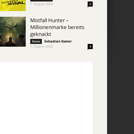
7. August 2026
0
Mistfall Hunter –
Millionenmarke bereits
geknackt
Sebastian Essner
-
News
7. August 2026
0