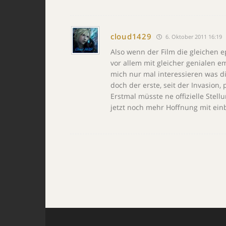
cloud1429
6. Oktober 2011 16:19
Also wenn der Film die gleichen e
vor allem mit gleicher genialen e
mich nur mal interessieren was di
doch der erste, seit der Invasion
Erstmal müsste ne offizielle Ste
jetzt noch mehr Hoffnung mit ein