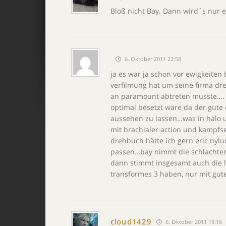
Bloß nicht Bay. Dann wird´s nur e
6. Oktober 2011 22:58
ja es war ja schon vor ewigkeiten
verfilmung hat um seine firma dr
an paramount abtreten musste…. e
optimal besetzt wäre da der gute
aussehen zu lassen…was in halo u
mit brachialer action und kampfse
drehbuch hätte ich gern eric nyl
passen…bay nimmt die schlachten
dann stimmt insgesamt auch die lä
transformes 3 haben, nur mit gut
cloud1429
6. Oktober 2011 19:16