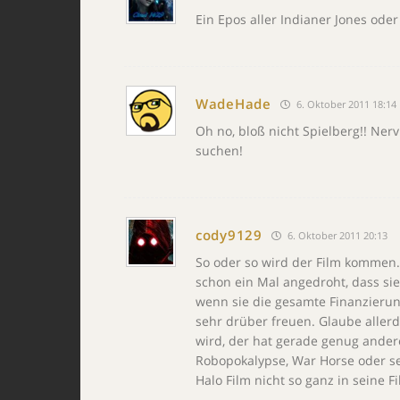
Ein Epos aller Indianer Jones ode
WadeHade
6. Oktober 2011 18:14
Oh no, bloß nicht Spielberg!! Ner
suchen!
cody9129
6. Oktober 2011 20:13
So oder so wird der Film kommen.
schon ein Mal angedroht, dass si
wenn sie die gesamte Finanzierun
sehr drüber freuen. Glaube aller
wird, der hat gerade genug ander
Robopokalypse, War Horse oder se
Halo Film nicht so ganz in seine F