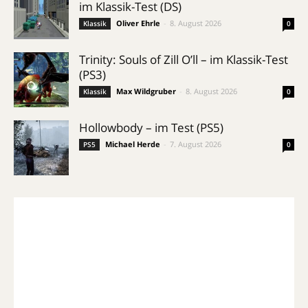
im Klassik-Test (DS)
Oliver Ehrle
-
8. August 2026
Klassik
0
Trinity: Souls of Zill O’ll – im Klassik-Test
(PS3)
Max Wildgruber
-
8. August 2026
Klassik
0
Hollowbody – im Test (PS5)
Michael Herde
-
7. August 2026
PS5
0