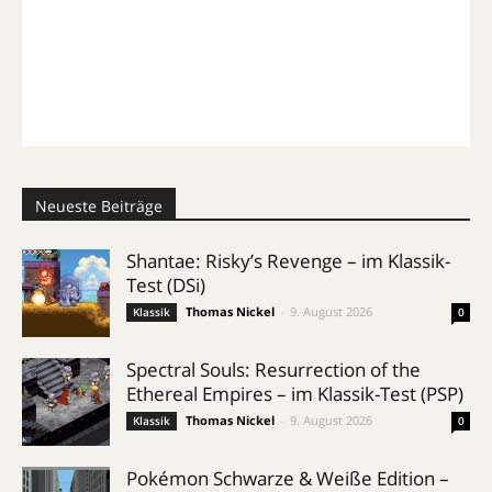
Neueste Beiträge
Shantae: Risky’s Revenge – im Klassik-
Test (DSi)
Thomas Nickel
-
9. August 2026
Klassik
0
Spectral Souls: Resurrection of the
Ethereal Empires – im Klassik-Test (PSP)
Thomas Nickel
-
9. August 2026
Klassik
0
Pokémon Schwarze & Weiße Edition –