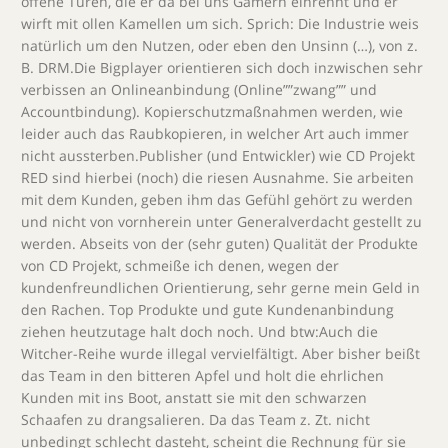
offene Türen, die er da bei uns Gamern einrennt und er
wirft mit ollen Kamellen um sich. Sprich: Die Industrie weis
natürlich um den Nutzen, oder eben den Unsinn (…), von z.
B. DRM.Die Bigplayer orientieren sich doch inzwischen sehr
verbissen an Onlineanbindung (Online””zwang”” und
Accountbindung). Kopierschutzmaßnahmen werden, wie
leider auch das Raubkopieren, in welcher Art auch immer
nicht aussterben.Publisher (und Entwickler) wie CD Projekt
RED sind hierbei (noch) die riesen Ausnahme. Sie arbeiten
mit dem Kunden, geben ihm das Gefühl gehört zu werden
und nicht von vornherein unter Generalverdacht gestellt zu
werden. Abseits von der (sehr guten) Qualität der Produkte
von CD Projekt, schmeiße ich denen, wegen der
kundenfreundlichen Orientierung, sehr gerne mein Geld in
den Rachen. Top Produkte und gute Kundenanbindung
ziehen heutzutage halt doch noch. Und btw:Auch die
Witcher-Reihe wurde illegal vervielfältigt. Aber bisher beißt
das Team in den bitteren Apfel und holt die ehrlichen
Kunden mit ins Boot, anstatt sie mit den schwarzen
Schaafen zu drangsalieren. Da das Team z. Zt. nicht
unbedingt schlecht dasteht, scheint die Rechnung für sie