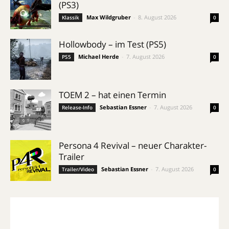
(PS3)
Max Wildgruber
-
8. August 2026
Klassik
0
Hollowbody – im Test (PS5)
Michael Herde
-
7. August 2026
PS5
0
TOEM 2 – hat einen Termin
Sebastian Essner
-
7. August 2026
Release-Info
0
Persona 4 Revival – neuer Charakter-
Trailer
Sebastian Essner
-
7. August 2026
Trailer/Video
0