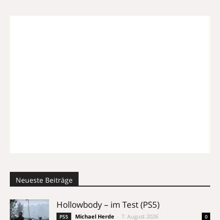
Neueste Beiträge
Hollowbody – im Test (PS5)
Michael Herde
-
7. August 2026
PS5
0