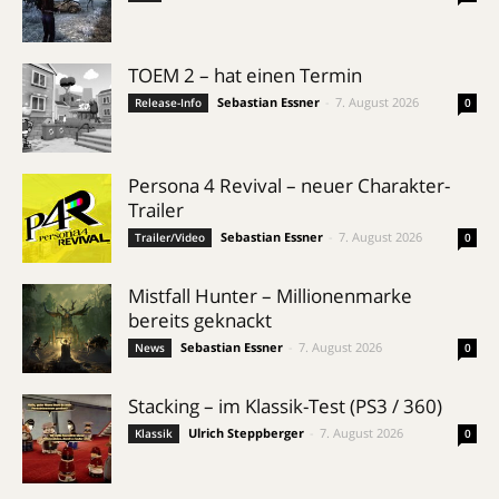
TOEM 2 – hat einen Termin
Sebastian Essner
-
7. August 2026
Release-Info
0
Persona 4 Revival – neuer Charakter-
Trailer
Sebastian Essner
-
7. August 2026
Trailer/Video
0
Mistfall Hunter – Millionenmarke
bereits geknackt
Sebastian Essner
-
7. August 2026
News
0
Stacking – im Klassik-Test (PS3 / 360)
Ulrich Steppberger
-
7. August 2026
Klassik
0