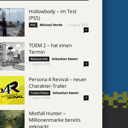
Hollowbody – im Test
(PS5)
Michael Herde
-
7. August 2026
PS5
0
TOEM 2 – hat einen
Termin
Sebastian Essner
-
Release-Info
7. August 2026
0
Persona 4 Revival – neuer
Charakter-Trailer
Sebastian Essner
-
Trailer/Video
7. August 2026
0
Mistfall Hunter –
Millionenmarke bereits
geknackt