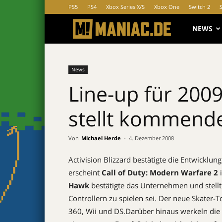
PS5
PS4
Xbox Series X/S
Xbox One
Switch 2
MANIAC.d
NEWS
News
Line-up für 2009
stellt kommende
Von
Michael Herde
-
4. Dezember 2008
Activision Blizzard bestätigte die Entwicklun
erscheint
Call of Duty: Modern Warfare 2
i
Hawk
bestätigte das Unternehmen und stellt 
Controllern zu spielen sei. Der neue Skater-
360, Wii und DS.Darüber hinaus werkeln die