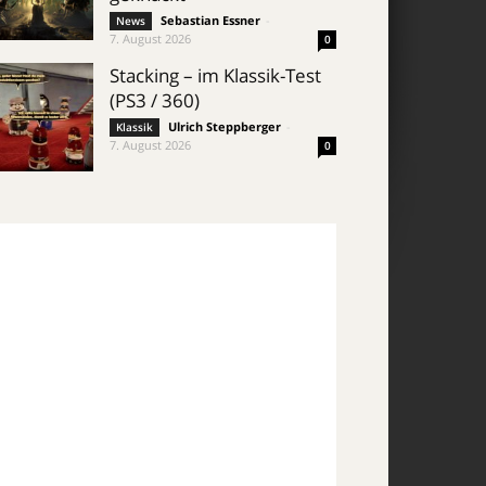
Sebastian Essner
-
News
7. August 2026
0
Stacking – im Klassik-Test
(PS3 / 360)
Ulrich Steppberger
-
Klassik
7. August 2026
0