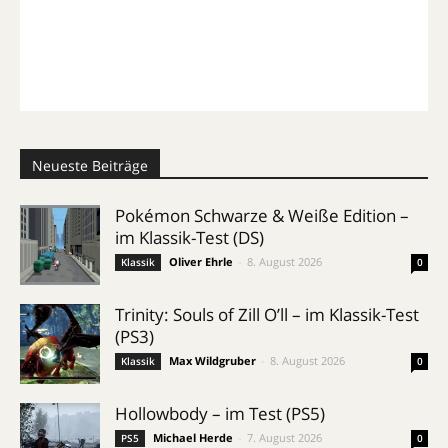
Neueste Beiträge
Pokémon Schwarze & Weiße Edition –
im Klassik-Test (DS)
Oliver Ehrle
-
8. August 2026
Klassik
0
Trinity: Souls of Zill O’ll – im Klassik-Test
(PS3)
Max Wildgruber
-
8. August 2026
Klassik
0
Hollowbody – im Test (PS5)
Michael Herde
-
7. August 2026
PS5
0