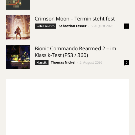
Crimson Moon – Termin steht fest
Sebastian Essner
-
5. August 2026
Release-Info
0
Bionic Commando Rearmed 2 – im
Klassik-Test (PS3 / 360)
Thomas Nickel
-
5. August 2026
Klassik
0