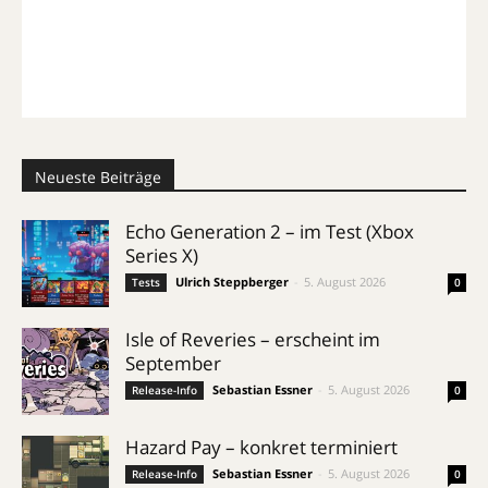
Neueste Beiträge
Echo Generation 2 – im Test (Xbox
Series X)
Ulrich Steppberger
-
5. August 2026
Tests
0
Isle of Reveries – erscheint im
September
Sebastian Essner
-
5. August 2026
Release-Info
0
Hazard Pay – konkret terminiert
Sebastian Essner
-
5. August 2026
Release-Info
0