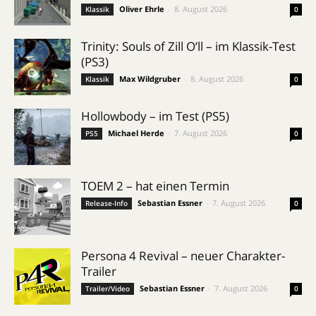
Oliver Ehrle
-
8. August 2026
Klassik
0
Trinity: Souls of Zill O’ll – im Klassik-Test
(PS3)
Max Wildgruber
-
8. August 2026
Klassik
0
Hollowbody – im Test (PS5)
Michael Herde
-
7. August 2026
PS5
0
TOEM 2 – hat einen Termin
Sebastian Essner
-
7. August 2026
Release-Info
0
Persona 4 Revival – neuer Charakter-
Trailer
Sebastian Essner
-
7. August 2026
Trailer/Video
0