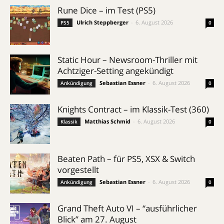
Rune Dice – im Test (PS5)
Ulrich Steppberger
-
6. August 2026
PS5
0
Static Hour – Newsroom-Thriller mit
Achtziger-Setting angekündigt
Sebastian Essner
-
6. August 2026
Ankündigung
0
Knights Contract – im Klassik-Test (360)
Matthias Schmid
-
6. August 2026
Klassik
0
Beaten Path – für PS5, XSX & Switch
vorgestellt
Sebastian Essner
-
6. August 2026
Ankündigung
0
Grand Theft Auto VI – “ausführlicher
Blick” am 27. August