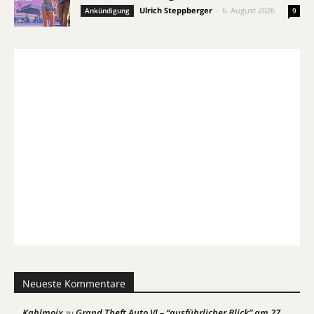
Ulrich Steppberger
-
6. August 2026
Ankündigung
9
Neueste Kommentare
Kahlmoix
Grand Theft Auto VI – “ausführlicher Blick” am 27.
zu