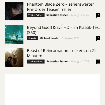
Phantom Blade Zero – sehenswerter
Pre-Order Teaser Trailer
Sebastian Essner
-
6. August 2026
Trailer/Video
0
Beyond Good & Evil HD – im Klassik-Test
(360)
Michael Herde
-
6. August 2026
Klassik
0
Beast of Reincarnation – die ersten 21
Minuten
Sebastian Essner
-
6. August 2026
Trailer/Video
0