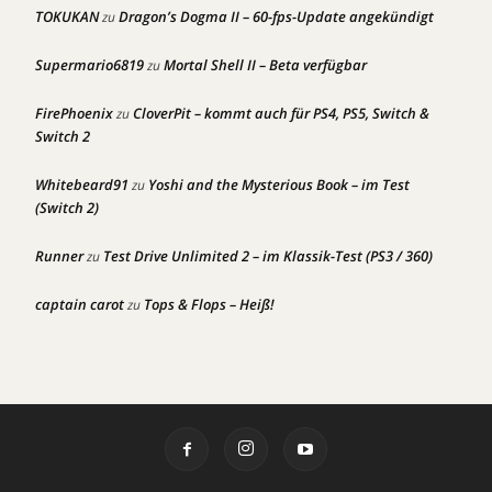
TOKUKAN
Dragon’s Dogma II – 60-fps-Update angekündigt
zu
Supermario6819
Mortal Shell II – Beta verfügbar
zu
FirePhoenix
CloverPit – kommt auch für PS4, PS5, Switch &
zu
Switch 2
Whitebeard91
Yoshi and the Mysterious Book – im Test
zu
(Switch 2)
Runner
Test Drive Unlimited 2 – im Klassik-Test (PS3 / 360)
zu
captain carot
Tops & Flops – Heiß!
zu