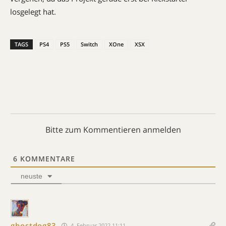
losgelegt hat.
TAGS
PS4
PS5
Switch
XOne
XSX
Bitte zum Kommentieren anmelden
6
KOMMENTARE
neuste
ghostdog83
4. Februar 2022 11:11