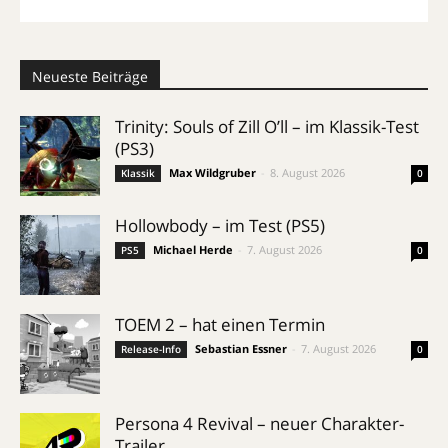
Neueste Beiträge
Trinity: Souls of Zill O’ll – im Klassik-Test
(PS3)
Max Wildgruber
-
8. August 2026
Klassik
0
Hollowbody – im Test (PS5)
Michael Herde
-
7. August 2026
PS5
0
TOEM 2 – hat einen Termin
Sebastian Essner
-
7. August 2026
Release-Info
0
Persona 4 Revival – neuer Charakter-
Trailer