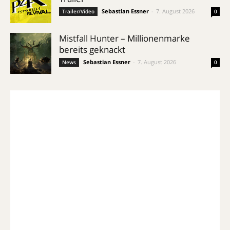
Sebastian Essner
-
7. August 2026
Trailer/Video
0
Mistfall Hunter – Millionenmarke
bereits geknackt
Sebastian Essner
-
7. August 2026
News
0