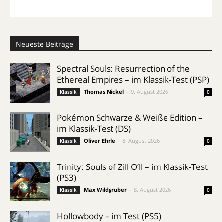
Neueste Beiträge
Spectral Souls: Resurrection of the
Ethereal Empires – im Klassik-Test (PSP)
Thomas Nickel
-
9. August 2026
Klassik
0
Pokémon Schwarze & Weiße Edition –
im Klassik-Test (DS)
Oliver Ehrle
-
8. August 2026
Klassik
0
Trinity: Souls of Zill O’ll – im Klassik-Test
(PS3)
Max Wildgruber
-
8. August 2026
Klassik
0
Hollowbody – im Test (PS5)